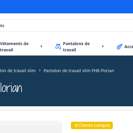
Vêtements de
Pantalons de
Acc
travail
travail
lon de travail slim
Pantalon de travail slim FHB Florian
lorian
Clients conquis
