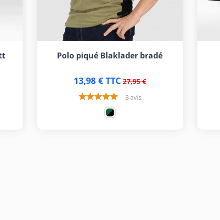
tt
Polo piqué Blaklader bradé
13,98 € TTC
27,95 €
3 avis