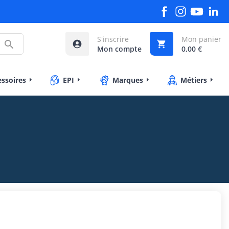
S'inscrire
Mon panier



Mon compte
0,00 €
essoires
EPI
Marques
Métiers