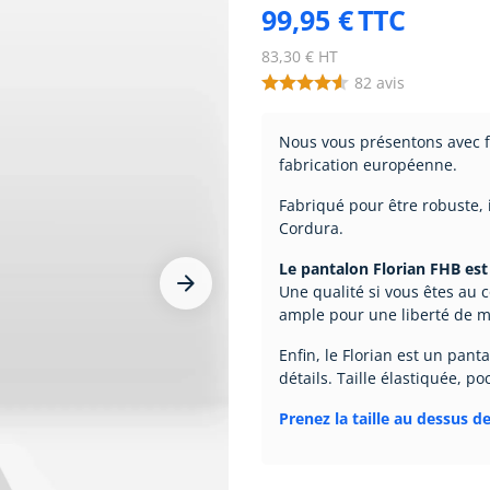
99,95 €
TTC
83,30 € HT
82
avis
Nous vous présentons avec fi
fabrication européenne.
Fabriqué pour être robuste, 
Cordura.
Le pantalon Florian FHB est 


Une qualité si vous êtes au c
ample pour une liberté de 
Enfin, le Florian est un pan
détails. Taille élastiquée, poc
Prenez la taille au dessus de 