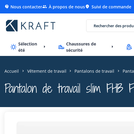
Nous contacter
À propos de nous
Suivi de commande



Sélection
Chaussures de
été
sécurité
Accueil
Vêtement de travail
Pantalons de travail
Panta
Pantalon de travail slim FHB F