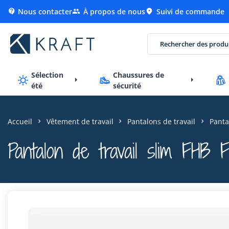
Nous contacter
À propos de nous
Suivi de commande



Sélection
Chaussures de
été
sécurité
Accueil
Vêtement de travail
Pantalons de travail
Panta
Pantalon de travail slim FHB F