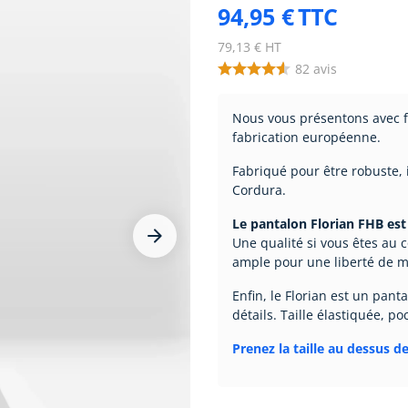
94,95 €
TTC
79,13 € HT
82
avis
Nous vous présentons avec fi
fabrication européenne.
Fabriqué pour être robuste, 
Cordura.
Le pantalon Florian FHB est 


Une qualité si vous êtes au c
ample pour une liberté de 
Enfin, le Florian est un pan
détails. Taille élastiquée, poc
Prenez la taille au dessus de 