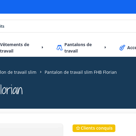
Vêtements de
Pantalons de
Acc
travail
travail
lon de travail slim
Pantalon de travail slim FHB Florian
lorian
Clients conquis
