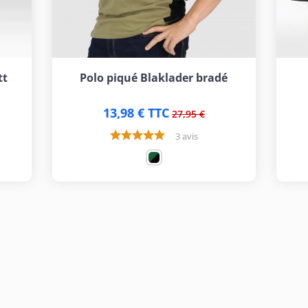
tt
Polo piqué Blaklader bradé
13,98 € TTC
27,95 €
3 avis