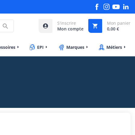
S'inscrire
Mon panier



Mon compte
0,00 €
essoires
EPI
Marques
Métiers