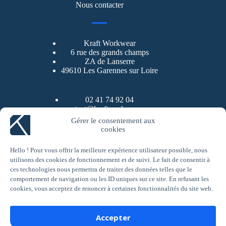
Nous contacter
Kraft Workwear
6 rue des grands champs
ZA de Lanserre
49610 Les Garennes sur Loire
02 41 74 92 04
contact@kraftworkwear.com
Gérer le consentement aux
cookies
LinkedIn
YouTube
Instagram
Facebook
A propos de Kraft Workwear
Hello ! Pour vous offrir la meilleure expérience utilisateur possible, nous
utilisons des cookies de fonctionnement et de suivi. Le fait de consentir à
Kraft Workwear est une entreprise spécialisée dans le
ces technologies nous permettra de traiter des données telles que le
vêtement de travail à destination des professionnels des
comportement de navigation ou les ID uniques sur ce site. En refusant les
métiers du bâtiment. Nous proposons pour les artisans une
cookies, vous acceptez de renoncer à certaines fonctionnalités du site web.
sélection de pantalons de travail, de vestes de travail, vestes de
pluie ou vestes d’hiver. Nous proposons aussi des accessoires
comme des genouillères, des gants, des ceintures. Vous
Accepter
pourrez trouver au sein de Kraft Workwear une sélection de