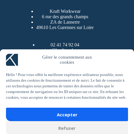
Kraft Workwear
6 rue des grands champs
ZA de Lanserre
49610 Les Garennes sur Loire
02 41 74 92 04
contact@kraftworkwear.com
Gérer le consentement aux
cookies
LinkedIn
YouTube
Instagram
Facebook
A propos de Kraft Workwear
Hello ! Pour vous offrir la meilleure expérience utilisateur possible, nous
utilisons des cookies de fonctionnement et de suivi. Le fait de consentir à
Kraft Workwear est une entreprise spécialisée dans le
ces technologies nous permettra de traiter des données telles que le
vêtement de travail à destination des professionnels des
comportement de navigation ou les ID uniques sur ce site. En refusant les
métiers du bâtiment. Nous proposons pour les artisans une
cookies, vous acceptez de renoncer à certaines fonctionnalités du site web.
sélection de pantalons de travail, de vestes de travail, vestes de
pluie ou vestes d’hiver. Nous proposons aussi des accessoires
comme des genouillères, des gants, des ceintures. Vous
Accepter
pourrez trouver au sein de Kraft Workwear une sélection de
chaussures de sécurité, choisies pour leur confort et leur
Refuser
résistance, toutes d’un niveau de sécurité S3.